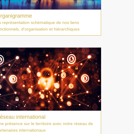
rganigramme
a représentation schématique de nos liens
nctionnels, d'organisation et hiérarchiques
éseau international
e présence sur le territoire avec notre réseau de
rtenaires internationaux