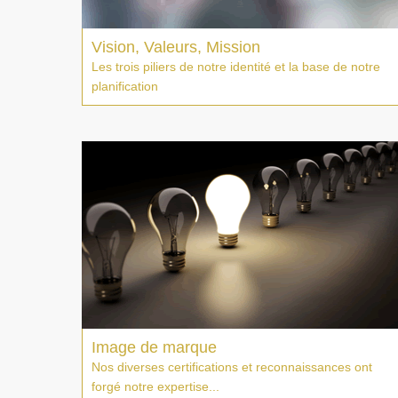
Vision, Valeurs, Mission
Les trois piliers de notre identité et la base de notre
planification
Image de marque
Nos diverses certifications et reconnaissances ont
forgé notre expertise...